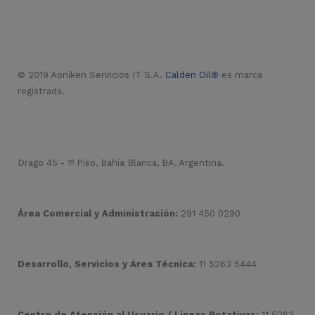
© 2019 Aoniken Servicios IT S.A.
Calden Oil®
es marca
registrada.
Drago 45 - 1º Piso, Bahía Blanca, BA, Argentina.
Área Comercial y Administración:
291 450 0290
Desarrollo, Servicios y Área Técnica:
11 5263 5444
Centro de Atención al Usuario / Líneas Rotativas:
11 5263