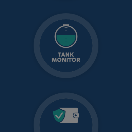
TANK MONITOR
Tele-medición de
tanques
WALLET MONITOR
Buzón