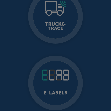
TRUCK&TRACE
Control de Flotas
E-LABELS
Etiquetas de
precio
eletrónicas e
inalámbricas