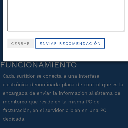
registrar en tiempo real todos los
despachos de la estación con absoluta
precisión.
CERRAR
ENVIAR RECOMENDACIÓN
PRINCIPIO DE
FUNCIONAMIENTO
Cada surtidor se conecta a una interfase
electrónica denominada placa de control que es la
encargada de enviar la información al sistema de
monitoreo que reside en la misma PC de
facturación, en el servidor o bien en una PC
dedicada.