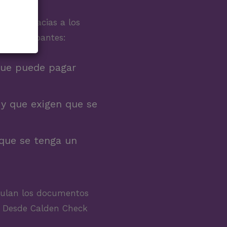
idad, gracias a los
de comprobantes:
 que puede pagar
y que exigen que se
 que se tenga un
nulan los documentos
. Desde Calden Check