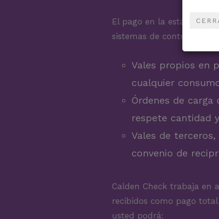
CERR
El pago en la estación es
sistemas de control que o
Vales propios en 
cualquier consumo
Órdenes de carga 
respete cantidad y
Vales de terceros,
convenio de recipr
Calden Check trabaja en 
recibidos como pago total
usted podrá: