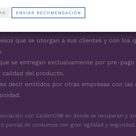
AR
ENVIAR RECOMENDACIÓN
 tan simple como el efectivo pero con mucha más segur
frece Calden Check. Se puede operar con tres tipos 
pesos que se otorgan a sus clientes y con los
.
que se entregan exclusivamente por pre-pago 
 calidad del producto.
 es decir emitidos por otras empresas con las
ocidad.
asociación con CaldenOil® en donde se recuperan y a
 o parcial de consumos con gran agilidad y seguridad