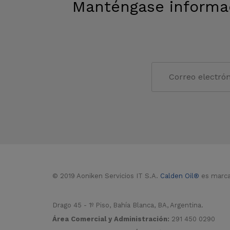
Manténgase informa
© 2019 Aoniken Servicios IT S.A.
Calden Oil®
es marca 
Drago 45 - 1º Piso, Bahía Blanca, BA, Argentina.
Área Comercial y Administración:
291 450 0290