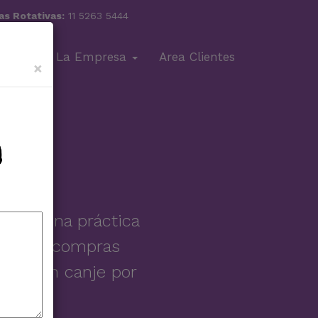
as Rotativas:
11 5263 5444
olletos
La Empresa
Area Clientes
×
elve una práctica
ales por compras
uctos en canje por